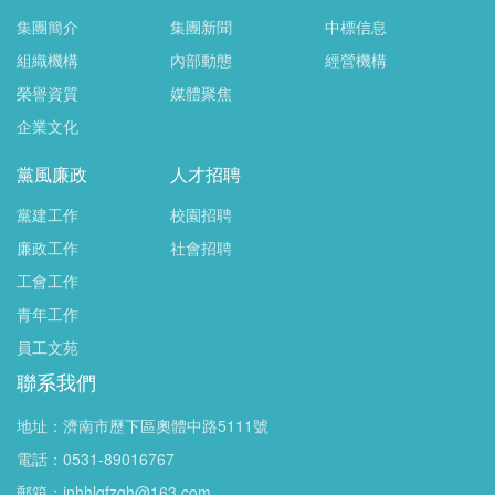
集團簡介
集團新聞
中標信息
組織機構
內部動態
經營機構
榮譽資質
媒體聚焦
企業文化
黨風廉政
人才招聘
黨建工作
校園招聘
廉政工作
社會招聘
工會工作
青年工作
員工文苑
聯系我們
地址：濟南市歷下區奧體中路5111號
電話：0531-89016767
郵箱：jnhhlqfzgh@163.com