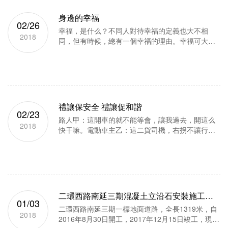
身邊的幸福
02/26
幸福，是什么？不同人對待幸福的定義也大不相
2018
同，但有時候，總有一個幸福的理由。幸福可大可
小，就在于你是否覺得那就是幸福。喜歡寫寫小文
章，記錄心情，描述心境，用文字記錄生活的點
滴。有時候，這就是幸福的理由...
禮讓保安全 禮讓促和諧
02/23
路人甲：這開車的就不能等會，讓我過去，開這么
2018
快干嘛。電動車主乙：這二貨司機，右拐不讓行人
嗎？開這么著急干嘛。私家車主丙：這些行人不看
車，不看紅燈，橫沖直撞，就不能等等。看到這里
有的人也只能呵呵了，真是...
二環西路南延三期混凝土立沿石安裝施工經
01/03
驗交流
二環西路南延三期一標地面道路，全長1319米，自
2018
2016年8月30日開工，2017年12月15日竣工，現已