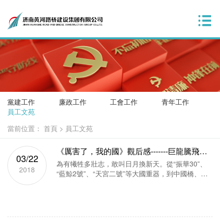
黨建工作
廉政工作
工會工作
青年工作
員工文苑
當前位置：
首頁
>
員工文苑
《厲害了，我的國》觀后感-------巨龍騰飛，
03/22
揚我國威
為有犧牲多壯志，敢叫日月換新天。從“振華30”、
2018
“藍鯨2號”、“天宮二號”等大國重器，到中國橋、中
國路、中國車、中國港、中國網等超級工程，從挨
家挨戶探訪的基層扶貧干部，到保家衛國的威武之
師。《厲害了，我...