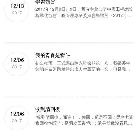
學習體會
12/13
2017年12月8日、9日，我有幸參加了中國工程建設
2017
標準化協會工程管理專業委員會舉辦的《2017年市
政工程質量常見問題防治與施工過程質量控制關鍵
技術應用及質量監管要點培訓班》，通過此次學習
使我對市政工程常見質量通...
我的青春是奮斗
12/06
初出校園，正式邁出踏入社會的第一步，我很榮幸
2017
能夠在黃河路橋跨出這人生重要的一步，但是我也
有過不知所措，我還清楚的記得在五個月前，那個
手足無措、坐立不安的我，第一次踏入濟南黃河路
橋建設集團有限公司，迎接...
收到請回復
12/06
“收到請回復，謝謝！”，你回，還是不回？是老老實
2017
實回復“收到”；是調皮回復“復”；還是當做沒看見，
該干啥干啥？“收到請回復！”隨著時間的推移，越來
越多的人開始忽視這句話，可能是習慣了，覺得無