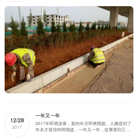
順利通過竣工驗收。本工程立沿石約3800米，施工
完成后整體效果較好，12月19日集團公司組織各
子、分公司進行了觀摩，項目...
一年又一年
12/28
2017年即將謝幕，新的年月即將開篇。人總是到了
2017
年末才發現時間飛逝，一年又一年，從畢業到工
作，希望不只天增歲月人增愁，也時常想在工作期