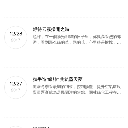
間留下些感悟，精煉自己，為以后的日子里更好的
服務工作，拔高自己的能力，...
靜待云霧撥開之時
12/28
也許，在一個陽光明媚的日子里，你興高采烈的郊
2017
游，看到那么綠的草，艷的花，心里很是愉悅，感
覺這世界盡是美的。又有那么一天，也是一個好天
氣，可是因為前一次的事辦砸了，心情很郁悶，你
走在綠葉蔥郁里，卻感受不...
攜手造“綠肺” 共筑藍天夢
12/27
隨著冬季采暖期的到來，控制揚塵、提升空氣環境
2017
質量逐漸成為居民關注的焦點。園林綠化工程在當
前霧霾治理形勢下顯得格外重要：一方面，施工過
程要做到綠色文明施工，創造安全文明的施工環
境；另一方面，城市綠地作為...