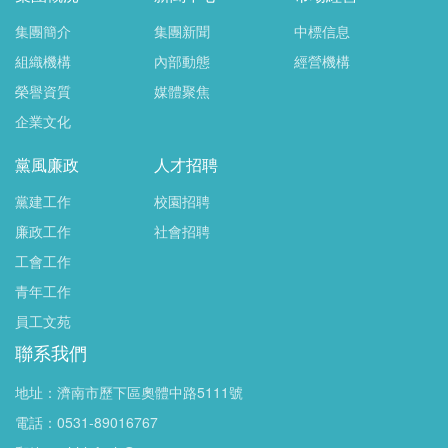
集團簡介
集團新聞
中標信息
組織機構
內部動態
經營機構
榮譽資質
媒體聚焦
企業文化
黨風廉政
人才招聘
黨建工作
校園招聘
廉政工作
社會招聘
工會工作
青年工作
員工文苑
聯系我們
地址：濟南市歷下區奧體中路5111號
電話：0531-89016767