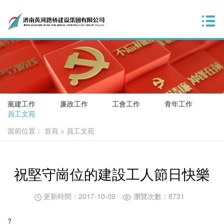
黨建工作
廉政工作
工會工作
青年工作
員工文苑
當前位置：
首頁
>
員工文苑
祝堅守崗位的建設工人節日快樂
更新時間：2017-10-09
瀏覽次數：8731
?